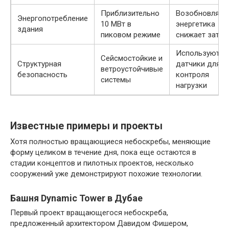
Приблизительно
Возобновляем
Энергопотребление
10 МВт в
энергетика
здания
пиковом режиме
снижает затра
Используются
Сейсмостойкие и
Структурная
датчики для
ветроустойчивые
безопасность
контроля
системы
нагрузки
Известные примеры и проекты
Хотя полностью вращающиеся небоскребы, меняющие
форму целиком в течение дня, пока еще остаются в
стадии концептов и пилотных проектов, несколько
сооружений уже демонстрируют похожие технологии.
Башня Dynamic Tower в Дубае
Первый проект вращающегося небоскреба,
предложенный архитектором Давидом Фишером,