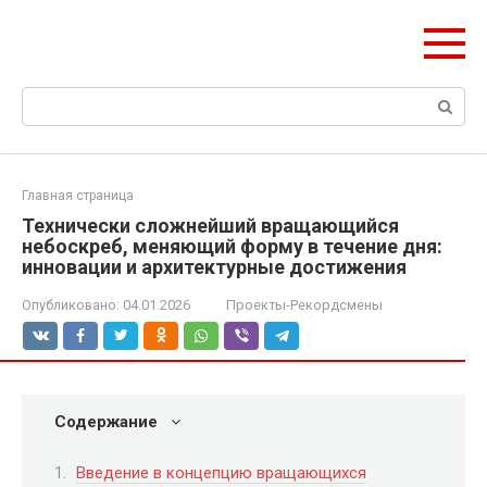
Перейти
olymp-clan.ru
к
Мы строим на века.
контенту
Поиск:
Главная страница
Технически сложнейший вращающийся
небоскреб, меняющий форму в течение дня:
инновации и архитектурные достижения
Опубликовано:
04.01.2026
Проекты-Рекордсмены
Содержание
Введение в концепцию вращающихся