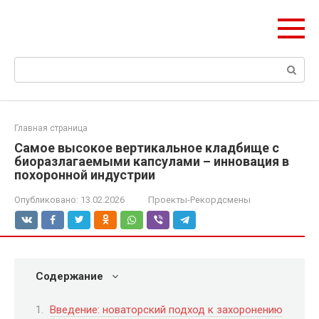
Перейти
olymp-clan.ru
к
Мы строим на века.
контенту
Поиск:
Главная страница
Самое высокое вертикальное кладбище с
биоразлагаемыми капсулами – инновация в
похоронной индустрии
Опубликовано:
13.02.2026
Проекты-Рекордсмены
Содержание
Введение: новаторский подход к захоронению