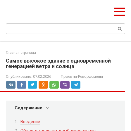
Перейти
olymp-clan.ru
к
Мы строим на века.
контенту
Поиск:
Главная страница
Самое высокое здание с одновременной
генерацией ветра и солнца
Опубликовано:
07.02.2026
Проекты-Рекордсмены
Содержание
Введение
Обзор технологии: комбинированная