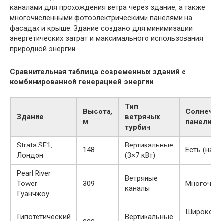
каналами для прохождения ветра через здание, а также
многочисленными фотоэлектрическими панелями на
фасадах и крыше. Здание создано для минимизации
энергетических затрат и максимального использования
природной энергии.
Сравнительная таблица современных зданий с
комбинированной генерацией энергии
Тип
Высота,
Солнечн
Здание
ветряных
м
панели
турбин
Strata SE1,
Вертикальные
148
Есть (на 
Лондон
(3×7 кВт)
Pearl River
Ветряные
Tower,
309
Многочис
каналы
Гуанчжоу
Широкое
Гипотетический
Вертикальные