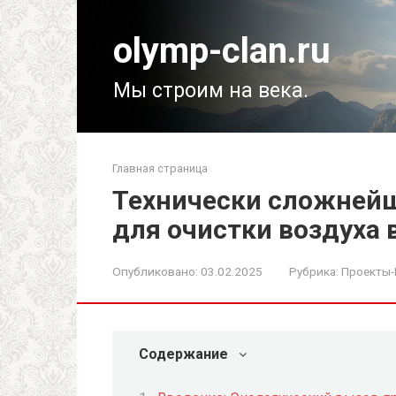
Перейти
к
olymp-clan.ru
контенту
Мы строим на века.
Главная страница
Технически сложней
для очистки воздуха
Опубликовано:
03.02.2025
Рубрика:
Проекты
Содержание