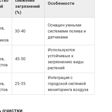
ство
снижения
Особенности
ий
загрязнений
(%)
Оснащен умными
ев,
30-40
системами полива и
датчиками
ников
Используются
устойчивые к
ев,
45-50
загрязнению виды
стов
растений
Интеграция с
ев,
25-35
городской системой
стов
мониторинга воздуха
ь очистки