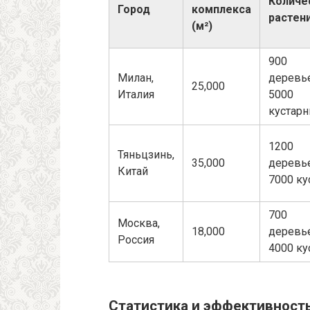
Количе
Город
комплекса
растен
(м²)
900
Милан,
деревь
25,000
Италия
5000
кустар
1200
Тяньцзинь,
35,000
деревь
Китай
7000 ку
700
Москва,
18,000
деревь
Россия
4000 ку
Статистика и эффективност