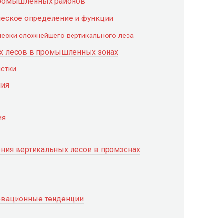
промышленных районов
ическое определение и функции
чески сложнейшего вертикального леса
х лесов в промышленных зонах
истки
ния
ия
ния вертикальных лесов в промзонах
овационные тенденции