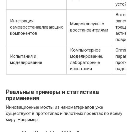
устойчи
Автома
Интеграция
запеча
Микрокапсулы с
самовосстанавливающих
трещин,
восстановителями
компонентов
активац
повреж
Компьютерное
Оптими
Испытания и
моделирование,
парамет
моделирование
лабораторные
прогноз
испытания
надежн
Реальные примеры и статистика
применения
Инновационные мосты из наноматериалов уже
существуют в прототипах и пилотных проектах по всему
миру. Например: