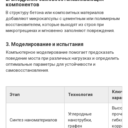
компонентов
В структуру бетона или композитных материалов
добавляют микрокапсулы с цементным или полимерным
восстановителем, которые выходят из строя при
микротрещинах и мгновенно заполняют повреждения.
3. Моделирование и испытания
Компьютерное моделирование помогает предсказать
поведение моста при различных нагрузках и определить
оптимальные параметры для устойчивости и
самовосстановления.
Ключе
Этап
Технология
характ
Высока
Углеродные
прочнос
Синтез наноматериалов
нанотрубки,
гибкост
графен
корроз