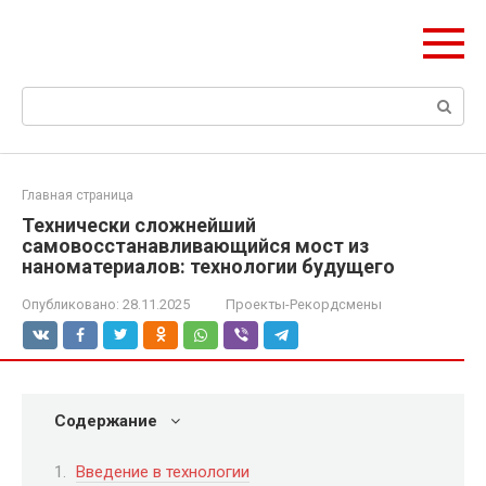
Перейти
olymp-clan.ru
к
Мы строим на века.
контенту
Поиск:
Главная страница
Технически сложнейший
самовосстанавливающийся мост из
наноматериалов: технологии будущего
Опубликовано:
28.11.2025
Проекты-Рекордсмены
Содержание
Введение в технологии