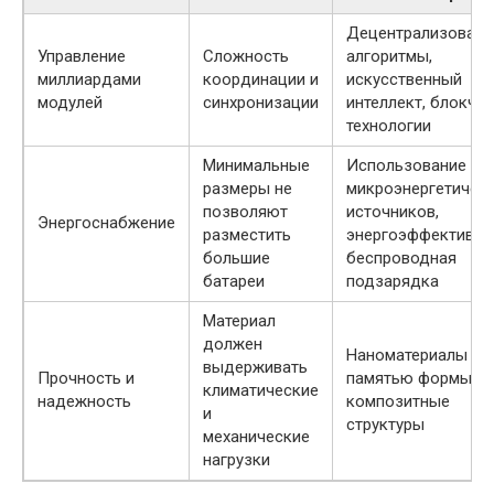
Децентрализован
Управление
Сложность
алгоритмы,
миллиардами
координации и
искусственный
модулей
синхронизации
интеллект, блокчей
технологии
Минимальные
Использование
размеры не
микроэнергетичес
позволяют
источников,
Энергоснабжение
разместить
энергоэффективно
большие
беспроводная
батареи
подзарядка
Материал
должен
Наноматериалы с
выдерживать
Прочность и
памятью формы,
климатические
надежность
композитные
и
структуры
механические
нагрузки