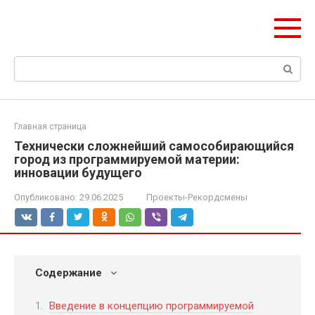
Перейти
olymp-clan.ru
к
Мы строим на века.
контенту
Поиск:
Главная страница
Технически сложнейший самособирающийся
город из программируемой материи:
инновации будущего
Опубликовано:
29.06.2025
Проекты-Рекордсмены
Содержание
Введение в концепцию программируемой