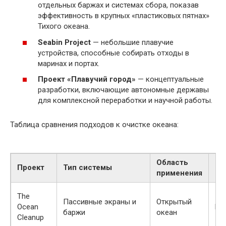
отдельных баржах и системах сбора, показав
эффективность в крупных «пластиковых пятнах»
Тихого океана.
Seabin Project
— небольшие плавучие
устройства, способные собирать отходы в
маринах и портах.
Проект «Плавучий город»
— концептуальные
разработки, включающие автономные державы
для комплексной переработки и научной работы.
Таблица сравнения подходов к очистке океана:
Область
Пе
Проект
Тип системы
применения
на
The
Пассивные экраны и
Открытый
Ocean
Не
баржи
океан
Cleanup