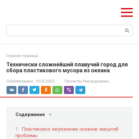
Перейти
olymp-clan.ru
к
Мы строим на века.
контенту
Поиск:
Главная страница
Технически сложнейший плавучий город для
сбора пластикового мусора из океана
Опубликовано:
19.05.2025
Проекты-Рекордсмены
Содержание
Пластиковое загрязнение океанов: масштаб
проблемы