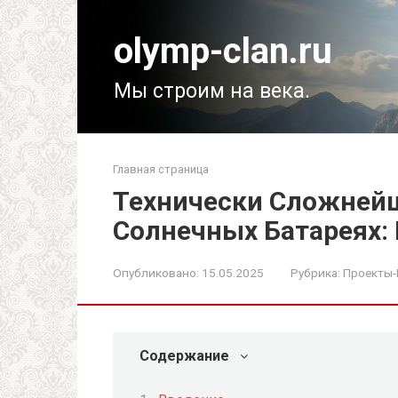
Перейти
к
olymp-clan.ru
контенту
Мы строим на века.
Главная страница
Технически Сложней
Солнечных Батареях:
Опубликовано:
15.05.2025
Рубрика:
Проекты
Содержание