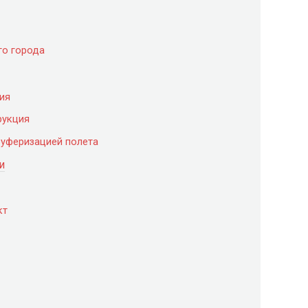
о города
ия
рукция
буферизацией полета
и
кт