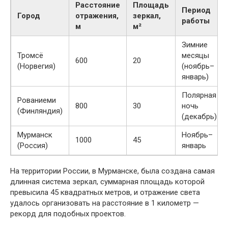
Расстояние
Площадь
Период
Город
отражения,
зеркал,
работы
м
м²
Зимние
Тромсё
месяцы
600
20
(Норвегия)
(ноябрь–
январь)
Полярная
Рованиеми
800
30
ночь
(Финляндия)
(декабрь)
Мурманск
Ноябрь–
1000
45
(Россия)
январь
На территории России, в Мурманске, была создана самая
длинная система зеркал, суммарная площадь которой
превысила 45 квадратных метров, и отражение света
удалось организовать на расстояние в 1 километр —
рекорд для подобных проектов.