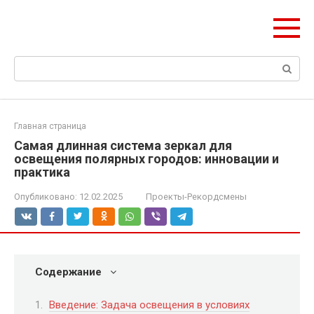
Перейти
olymp-clan.ru
к
Мы строим на века.
контенту
Поиск:
Главная страница
Самая длинная система зеркал для
освещения полярных городов: инновации и
практика
Опубликовано:
12.02.2025
Проекты-Рекордсмены
Содержание
Введение: Задача освещения в условиях