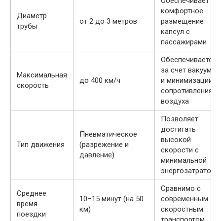
Обеспечивает
комфортное
Диаметр
от 2 до 3 метров
размещение
трубы
капсул с
пассажирами
Обеспечивается
за счет вакуума
Максимальная
до 400 км/ч
и минимизации
скорость
сопротивления
воздуха
Позволяет
достигать
Пневматическое
высокой
Тип движения
(разрежение и
скорости с
давление)
минимальной
энергозатратой
Сравнимо с
Среднее
10–15 минут (на 50
современным
время
км)
скоростным
поездки
транспортом