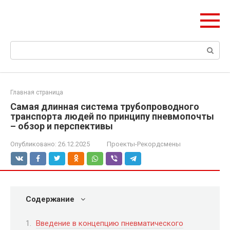
Перейти
olymp-clan.ru
к
Мы строим на века.
контенту
Поиск:
Главная страница
Самая длинная система трубопроводного
транспорта людей по принципу пневмопочты
– обзор и перспективы
Опубликовано:
26.12.2025
Проекты-Рекордсмены
Содержание
Введение в концепцию пневматического