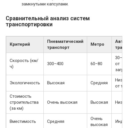
замкнутыми капсулами.
Сравнительный анализ систем
транспортировки
Пневматический
Авто
Критерий
Метро
транспорт
транс
30–10
Скорость (км/
300–400
60–80
от
ч)
загру
Низка
Экологичность
Высокая
Средняя
от топ
Стоимость
строительства
Очень высокая
Высокая
Низка
(за км)
Очень
Вместимость
Средняя
Индив
высокая