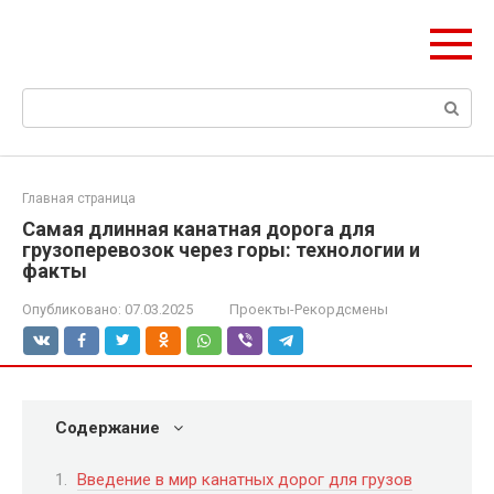
Перейти
olymp-clan.ru
к
Мы строим на века.
контенту
Поиск:
Главная страница
Самая длинная канатная дорога для
грузоперевозок через горы: технологии и
факты
Опубликовано:
07.03.2025
Проекты-Рекордсмены
Содержание
Введение в мир канатных дорог для грузов