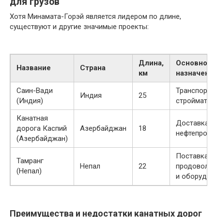
для грузов
Хотя Минамата-Горэй является лидером по длине,
существуют и другие значимые проекты:
Длина,
Основное
Название
Страна
км
назначени
Саин-Вади
Транспорти
Индия
25
(Индия)
стройматер
Канатная
Доставка
дорога Каспий
Азербайджан
18
нефтепроду
(Азербайджан)
Поставка
Тамранг
Непал
22
продовольс
(Непал)
и оборудов
Преимущества и недостатки канатных дорог