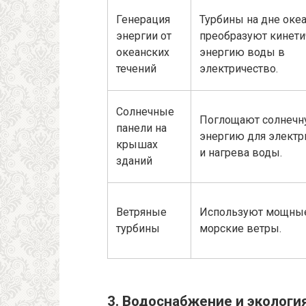
Генерация
Турбины на дне оке
энергии от
преобразуют кинет
океанских
энергию воды в
течений
электричество.
Солнечные
Поглощают солнеч
панели на
энергию для электр
крышах
и нагрева воды.
зданий
Ветряные
Используют мощны
турбины
морские ветры.
3. Водоснабжение и экологи