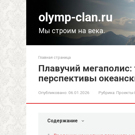
Перейти
к
olymp-clan.ru
контенту
Мы строим на века.
Главная страница
Плавучий мегаполис:
перспективы океанск
Опубликовано:
06.01.2026
Рубрика:
Проекты
Содержание