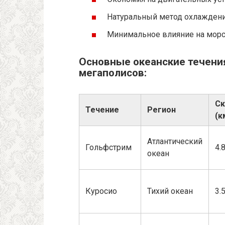
Натуральный метод охлаждени
Минимальное влияние на морс
Основные океанские течени
мегаполисов:
Ск
Течение
Регион
(к
Атлантический
Гольфстрим
4.
океан
Куросио
Тихий океан
3.