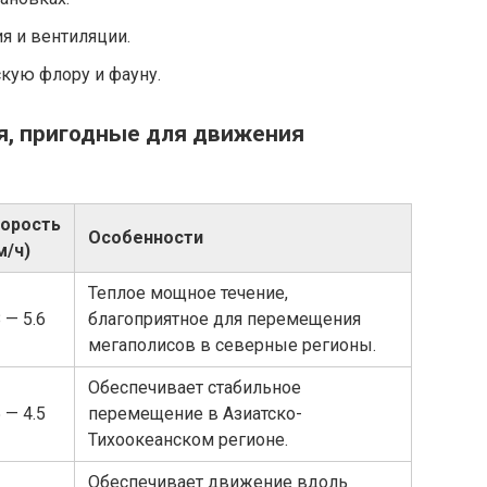
я и вентиляции.
кую флору и фауну.
я, пригодные для движения
орость
Особенности
м/ч)
Теплое мощное течение,
8 — 5.6
благоприятное для перемещения
мегаполисов в северные регионы.
Обеспечивает стабильное
5 — 4.5
перемещение в Азиатско-
Тихоокеанском регионе.
Обеспечивает движение вдоль