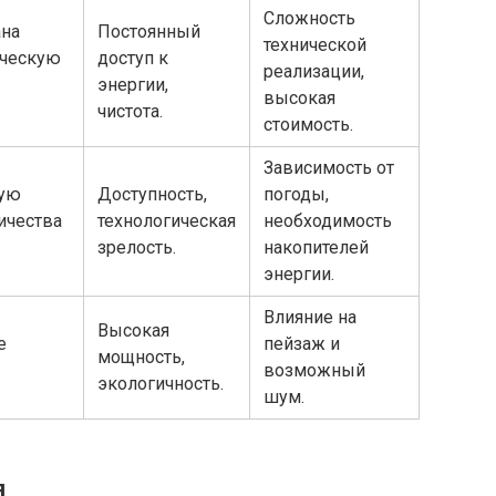
Сложность
ана
Постоянный
технической
ическую
доступ к
реализации,
энергии,
высокая
чистота.
стоимость.
Зависимость от
ную
Доступность,
погоды,
ичества
технологическая
необходимость
зрелость.
накопителей
энергии.
Влияние на
Высокая
е
пейзаж и
мощность,
возможный
экологичность.
шум.
я