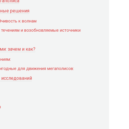
гаполиса
нные решения
ойчивость к волнам
е течениям и возобновляемые источники
ми: зачем и как?
ниям:
ригодные для движения мегаполисов:
 исследований
ы