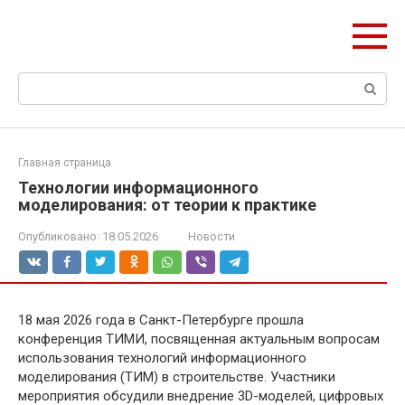
Перейти
olymp-clan.ru
к
Мы строим на века.
контенту
Поиск:
Главная страница
Технологии информационного
моделирования: от теории к практике
Опубликовано:
18.05.2026
Новости
18 мая 2026 года в Санкт-Петербурге прошла
конференция ТИМИ, посвященная актуальным вопросам
использования технологий информационного
моделирования (ТИМ) в строительстве. Участники
мероприятия обсудили внедрение 3D-моделей, цифровых