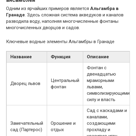
Одним из ярчайших примеров является
Альгамбра в
Гранаде
. Здесь сложная система акведуков и каналов
разводила воду, наполняя многочисленные фонтаны
многочисленных дворцов и садов.
Ключевые водные элементы Альгамбры в Гранаде
Название
Функция
Описание
Фонтан с
двенадцатью
Центральный
мраморными
Дворец львов
фонтан
львами,
символизирующими
силу и власть
Сад с каскадами и
каналами,
Замечательный
Орошение и
создающими
сад (Партерос)
отдых
прохладу и
красивую игру