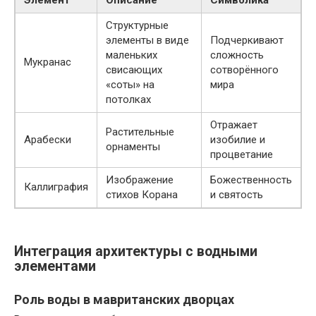
Элемент
Описание
Символика
Структурные
элементы в виде
Подчеркивают
маленьких
сложность
Мукранас
свисающих
сотворённого
«соты» на
мира
потолках
Отражает
Растительные
Арабески
изобилие и
орнаменты
процветание
Изображение
Божественность
Каллиграфия
стихов Корана
и святость
Интеграция архитектуры с водными
элементами
Роль воды в мавританских дворцах