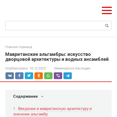
Перейти
olymp-clan.ru
к
Мы строим на века.
контенту
Поиск:
Главная страница
Мавританские альгамбры: искусство
дворцовой архитектуры и водных ансамблей
Опубликовано:
16.12.2025
Инженерное Наследие
Содержание
Введение в мавританскую архитектуру и
значение альгамбр