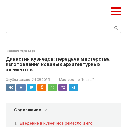
Перейти
olymp-clan.ru
к
Мы строим на века.
контенту
Поиск:
Главная страница
Династия кузнецов: передача мастерства
изготовления кованых архитектурных
элементов
Опубликовано:
24.08.2025
Мастерство "Клана"
Содержание
Введение в кузнечное ремесло и его