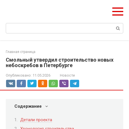
Перейти
olymp-clan.ru
к
Мы строим на века.
контенту
Поиск:
Главная страница
Смольный утвердил строительство новых
небоскребов в Петербурге
Опубликовано:
11.05.2026
Новости
Содержание
Детали проекта
Хронология строительства