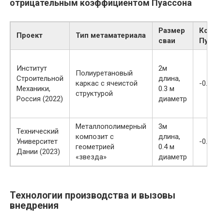
отрицательным коэффициентом Пуассона
Размер
Коэ
Проект
Тип метаматериала
сваи
Пуас
Институт
2м
Полиуретановый
Строительной
длина,
каркас с ячеистой
-0.15
Механики,
0.3 м
структурой
Россия (2022)
диаметр
Металлополимерный
3м
Технический
композит с
длина,
Университет
-0.10
геометрией
0.4 м
Дании (2023)
«звезда»
диаметр
Технологии производства и вызовы
внедрения