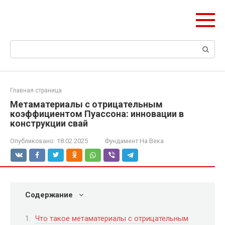
Перейти
olymp-clan.ru
к
Мы строим на века.
контенту
Поиск:
Главная страница
Метаматериалы с отрицательным
коэффициентом Пуассона: инновации в
конструкции свай
Опубликовано:
18.02.2025
Фундамент На Века
Содержание
Что такое метаматериалы с отрицательным