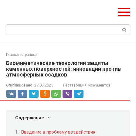
Перейти
olymp-clan.ru
к
Мы строим на века.
контенту
Поиск:
Главная страница
Биомиметические технологии защиты
каменных поверхностей: инновации против
атмосферных осадков
Опубликовано:
27.03.2025
Реставрация Монументов
Содержание
Введение в проблему воздействия