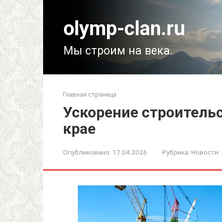
Перейти
к
olymp-clan.ru
контенту
Мы строим на века.
Главная страница
Ускорение строитель
крае
Опубликовано:
17.04.2026
Рубрика:
Новости