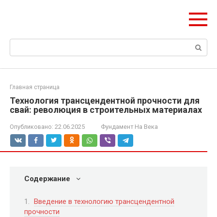
Перейти
olymp-clan.ru
к
Мы строим на века.
контенту
Поиск:
Главная страница
Технология трансцендентной прочности для
свай: революция в строительных материалах
Опубликовано:
22.06.2025
Фундамент На Века
Содержание
Введение в технологию трансцендентной
прочности