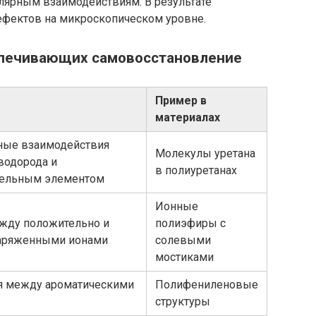
лярным взаимодействиям. В результате
дефектов на микроскопическом уровне.
спечивающих самовосстановление
Пример в
материалах
ные взаимодействия
Молекулы уретана
водорода и
в полиуретанах
тельным элементом
Ионные
жду положительно и
полиэфиры с
заряженными ионами
солевыми
мостиками
я между ароматическими
Полифениленовые
структуры