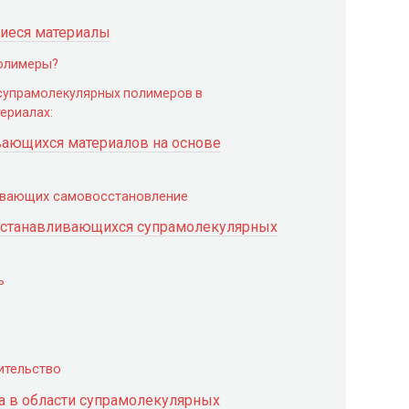
иеся материалы
полимеры?
супрамолекулярных полимеров в
ериалах:
ающихся материалов на основе
ивающих самовосстановление
сстанавливающихся супрамолекулярных
ь
ительство
а в области супрамолекулярных