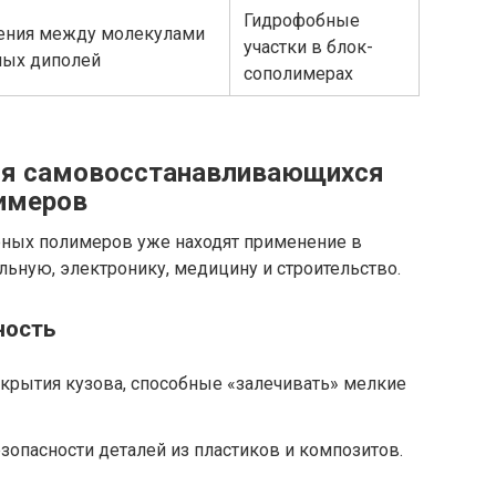
Гидрофобные
ения между молекулами
участки в блок-
ных диполей
сополимерах
ия самовосстанавливающихся
имеров
рных полимеров уже находят применение в
ьную, электронику, медицину и строительство.
ность
рытия кузова, способные «залечивать» мелкие
зопасности деталей из пластиков и композитов.