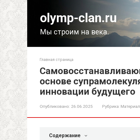
Перейти
к
olymp-clan.ru
контенту
Мы строим на века.
Главная страница
Самовосстанавливаю
основе супрамолекул
инновации будущего
Опубликовано:
26.06.2025
Рубрика:
Материал
Содержание