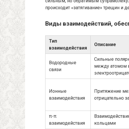
сильным, но обратимым супрамолеку
происходит «затягивание» трещин и 
Виды взаимодействий, обе
Тип
Описание
взаимодействия
Сильные поляр
Водородные
между атомом 
связи
электроотрица
Ионные
Притяжение ме
взаимодействия
отрицательно 
π-π
Взаимодействи
взаимодействия
кольцами