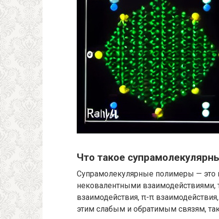
Что такое супрамолекулярн
Супрамолекулярные полимеры — это 
нековалентными взаимодействиями, 
взаимодействия, π-π взаимодействия,
этим слабым и обратимым связям, та