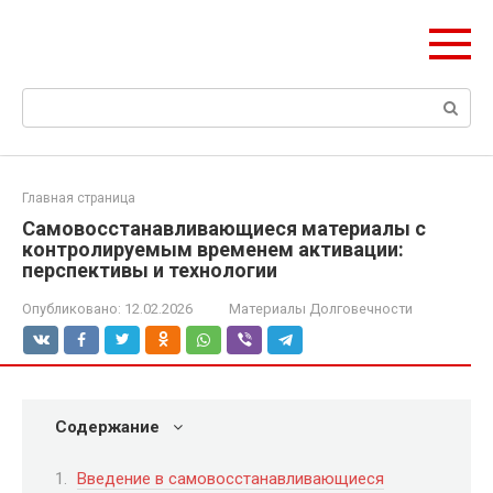
Перейти
olymp-clan.ru
к
Мы строим на века.
контенту
Поиск:
Главная страница
Самовосстанавливающиеся материалы с
контролируемым временем активации:
перспективы и технологии
Опубликовано:
12.02.2026
Материалы Долговечности
Содержание
Введение в самовосстанавливающиеся