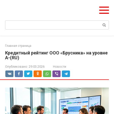
Перейти
olymp-clan.ru
к
Мы строим на века.
контенту
Поиск:
Главная страница
Кредитный рейтинг ООО «Брусника» на уровне
A-(RU)
Опубликовано:
29.03.2026
Новости