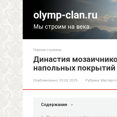
Перейти
к
olymp-clan.ru
контенту
Мы строим на века.
Главная страница
Династия мозаичнико
напольных покрытий 
Опубликовано:
30.03.2025
Рубрика:
Мастерст
Содержание