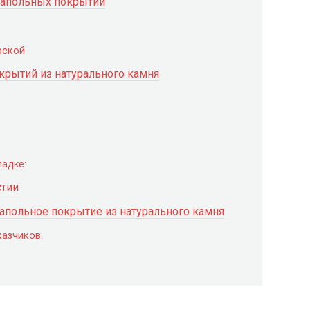
напольных покрытий
рской
крытий из натурального камня
ладке:
стии
 напольное покрытие из натурального камня
азчиков: