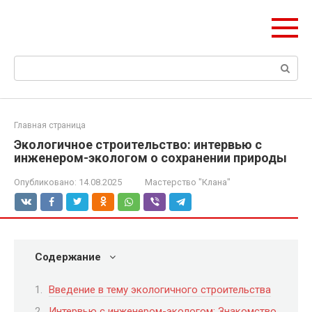
Перейти
olymp-clan.ru
к
Мы строим на века.
контенту
Поиск:
Главная страница
Экологичное строительство: интервью с
инженером-экологом о сохранении природы
Опубликовано:
14.08.2025
Мастерство "Клана"
Содержание
Введение в тему экологичного строительства
Интервью с инженером-экологом: Знакомство