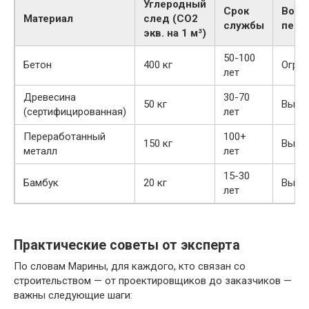
Углеродный
Срок
Возм
Материал
след (CO2
службы
пере
экв. на 1 м³)
50-100
Бетон
400 кг
Огран
лет
Древесина
30-70
50 кг
Высо
(сертифицированная)
лет
Переработанный
100+
150 кг
Высо
металл
лет
15-30
Бамбук
20 кг
Высо
лет
Практические советы от эксперта
По словам Марины, для каждого, кто связан со
строительством — от проектировщиков до заказчиков —
важны следующие шаги: