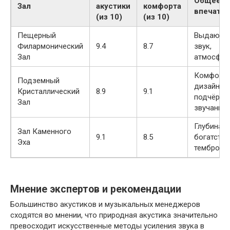
Общее
Зал
акустики
комфорта
впечатл
(из 10)
(из 10)
Пещерный
Выдающи
Филармонический
9.4
8.7
звук,
Зал
атмосфер
Комфорт 
Подземный
дизайн
Кристаллический
8.9
9.1
подчёрки
Зал
звучание
Глубина и
Зал Каменного
9.1
8.5
богатство
Эха
тембров
Мнение экспертов и рекомендации
Большинство акустиков и музыкальных менеджеров
сходятся во мнении, что природная акустика значительно
превосходит искусственные методы усиления звука в