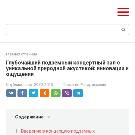
Перейти
olymp-clan.ru
к
Мы строим на века.
контенту
Поиск:
Главная страница
Глубочайший подземный концертный зал с
уникальной природной акустикой: инновации и
ощущения
Опубликовано:
20.03.2025
Проекты-Рекордсмены
Содержание
Введение в концепцию подземных