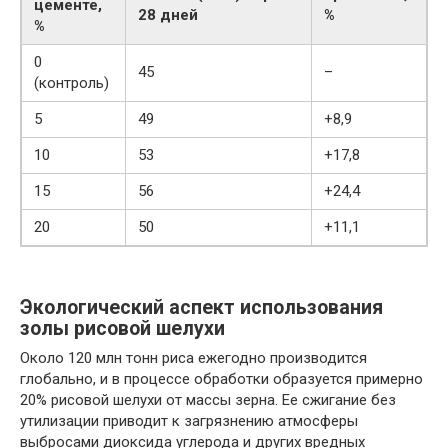
цементе,
28 дней
%
%
0
45
–
(контроль)
5
49
+8,9
10
53
+17,8
15
56
+24,4
20
50
+11,1
Экологический аспект использования
золы рисовой шелухи
Около 120 млн тонн риса ежегодно производится
глобально, и в процессе обработки образуется примерно
20% рисовой шелухи от массы зерна. Ее сжигание без
утилизации приводит к загрязнению атмосферы
выбросами диоксида углерода и других вредных