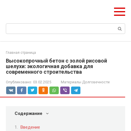
Перейти
olymp-clan.ru
к
Мы строим на века.
контенту
Поиск:
Главная страница
Высокопрочный бетон с золой рисовой
шелухи: экологичная добавка для
современного строительства
Опубликовано:
03.02.2025
Материалы Долговечности
Содержание
Введение