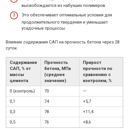
высвобождается из набухших полимеров.
Это обеспечивает оптимальные условия для
продолжительного твердения и уменьшает
усадочные процессы.
Влияние содержания САП на прочность бетона через 28
суток
Содержание
Прочность
Прирост
САП, % от
бетона, МПа
прочности по
массы
(среднее
сравнению с
цемента
значение)
контролем, %
0 (контроль)
70
—
0,1
74
+5,7
0,3
78
+11,4
0,5
76
+8,6