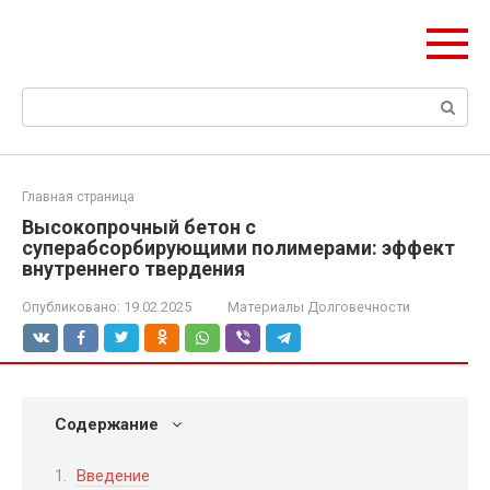
Перейти
olymp-clan.ru
к
Мы строим на века.
контенту
Поиск:
Главная страница
Высокопрочный бетон с
суперабсорбирующими полимерами: эффект
внутреннего твердения
Опубликовано:
19.02.2025
Материалы Долговечности
Содержание
Введение