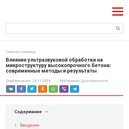
Перейти
olymp-clan.ru
к
Мы строим на века.
контенту
Поиск:
Главная страница
Влияние ультразвуковой обработки на
микроструктуру высокопрочного бетона:
современные методы и результаты
Опубликовано:
26.11.2024
Материалы Долговечности
Содержание
Введение