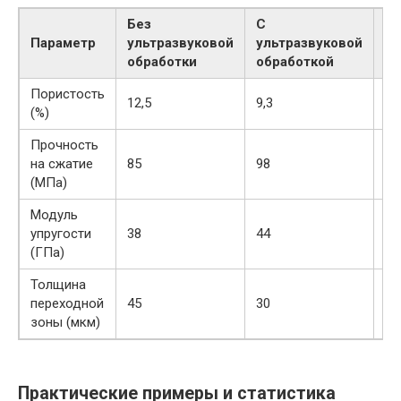
Без
С
%
Параметр
ультразвуковой
ультразвуковой
И
обработки
обработкой
Пористость
12,5
9,3
-2
(%)
Прочность
на сжатие
85
98
+1
(МПа)
Модуль
упругости
38
44
+1
(ГПа)
Толщина
переходной
45
30
-3
зоны (мкм)
Практические примеры и статистика