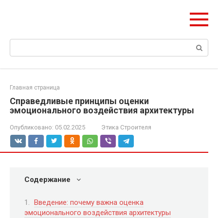
Перейти
olymp-clan.ru
к
Мы строим на века.
контенту
Поиск:
Главная страница
Справедливые принципы оценки
эмоционального воздействия архитектуры
Опубликовано:
05.02.2025
Этика Строителя
Содержание
Введение: почему важна оценка
эмоционального воздействия архитектуры