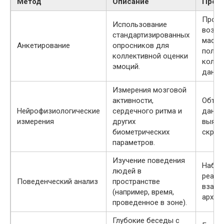
Метод
Описание
Преи
Прост
Использование
возмо
стандартизированных
масшт
Анкетирование
опросников для
получ
коллективной оценки
колич
эмоций.
данны
Измерения мозговой
активности,
Объек
Нейрофизиологические
сердечного ритма и
данны
измерения
других
выявл
биометрических
скрыт
параметров.
Изучение поведения
Набл
людей в
реаль
Поведенческий анализ
пространстве
взаим
(например, время,
архите
проведенное в зоне).
Глубокие беседы с