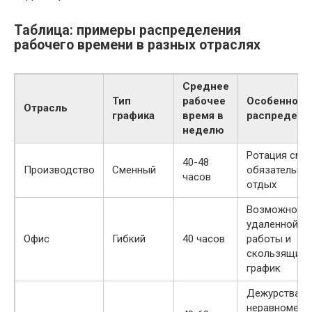
Таблица: примеры распределения
рабочего времени в разных отраслях
Среднее
Тип
рабочее
Особенност
Отрасль
графика
время в
распределе
неделю
Ротация смен
40-48
Производство
Сменный
обязательны
часов
отдых
Возможност
удаленной
Офис
Гибкий
40 часов
работы и
скользящий
график
Дежурства и
неравномерн