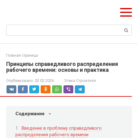
Перейти
olymp-clan.ru
к
Мы строим на века.
контенту
Поиск:
Главная страница
Принципы справедливого распределения
рабочего времени: основы и практика
Опубликовано:
02.02.2026
Этика Строителя
Содержание
Введение в проблему справедливого
распределения рабочего времени