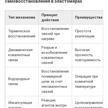
самовосстановления в эластомерах
Принцип
Тип механизма
Преимущества
действия
Восстановление
Термическое
Простота
связей при
восстановление
реализации
нагреве
Разрыв и
Динамические
Высокая
возобновление
ковалентные
прочность,
ковалентных
связи
повторяемость
связей
Восстановление
полимерной
Операция при
Водородные
цепи за счёт
комнатной
связи
нековалентных
температуре
связей
Реакция
Инкапсуляция
Целенаправленное
агентов внутри
агентов
восстановление