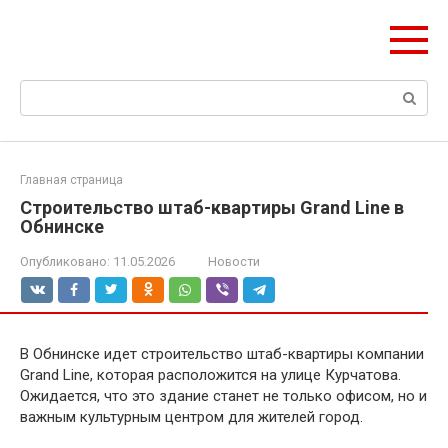
Перейти
olymp-clan.ru
к
Мы строим на века.
контенту
Поиск:
Главная страница
Строительство штаб-квартиры Grand Line в
Обнинске
Опубликовано:
11.05.2026
Новости
В Обнинске идет строительство штаб-квартиры компании
Grand Line, которая расположится на улице Курчатова.
Ожидается, что это здание станет не только офисом, но и
важным культурным центром для жителей город.