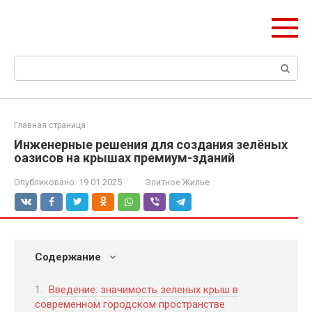
Перейти
olymp-clan.ru
к
Мы строим на века.
контенту
Поиск:
Главная страница
Инженерные решения для создания зелёных
оазисов на крышах премиум-зданий
Опубликовано:
19.01.2025
Элитное Жилье
Содержание
Введение: значимость зеленых крыш в
современном городском пространстве