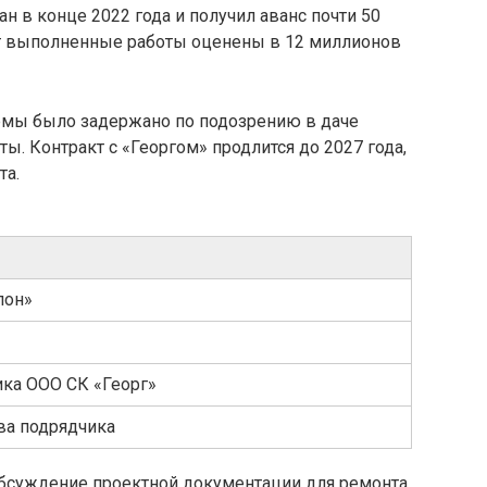
н в конце 2022 года и получил аванс почти 50
т выполненные работы оценены в 12 миллионов
рмы было задержано по подозрению в даче
ты. Контракт с «Георгом» продлится до 2027 года,
та.
лон»
ка ООО СК «Георг»
ва подрядчика
бсуждение проектной документации для ремонта