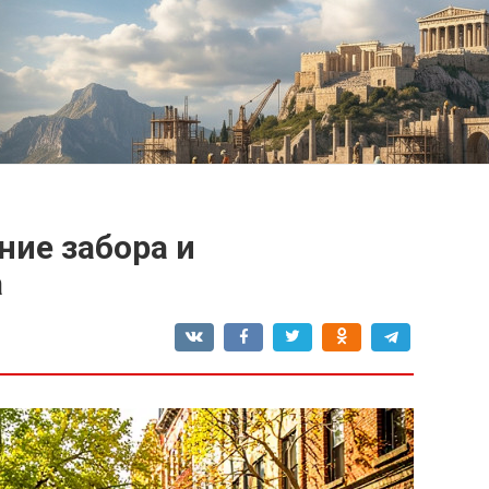
ние забора и
а