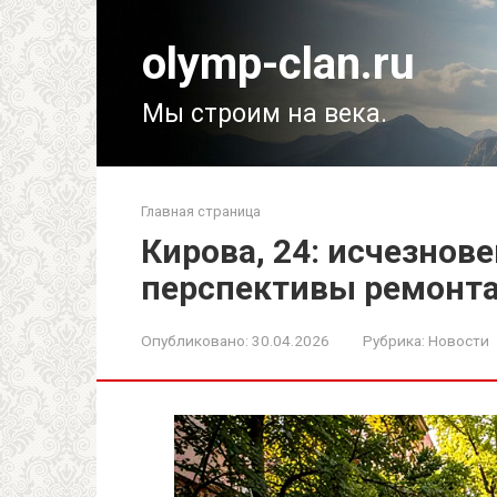
Перейти
к
olymp-clan.ru
контенту
Мы строим на века.
Главная страница
Кирова, 24: исчезнове
перспективы ремонт
Опубликовано:
30.04.2026
Рубрика:
Новости