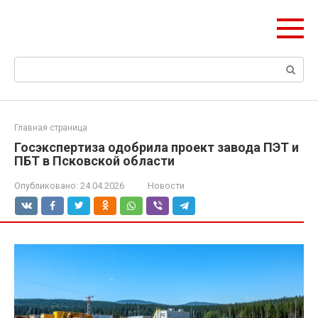
Перейти
olymp-clan.ru
к
Мы строим на века.
контенту
Поиск:
Главная страница
Госэкспертиза одобрила проект завода ПЭТ и
ПБТ в Псковской области
Опубликовано:
24.04.2026
Новости