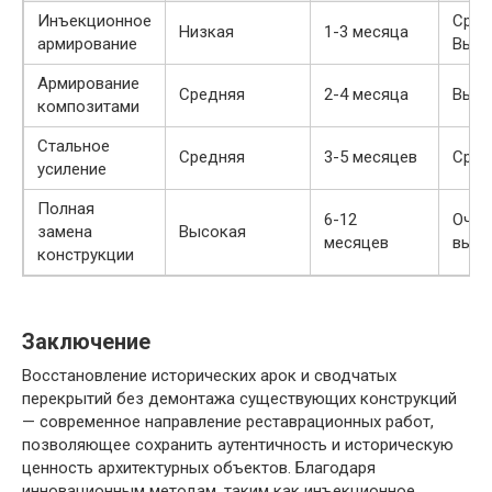
Инъекционное
Сред
Низкая
1-3 месяца
армирование
Высо
Армирование
Средняя
2-4 месяца
Высо
композитами
Стальное
Средняя
3-5 месяцев
Сред
усиление
Полная
6-12
Очен
замена
Высокая
месяцев
высо
конструкции
Заключение
Восстановление исторических арок и сводчатых
перекрытий без демонтажа существующих конструкций
— современное направление реставрационных работ,
позволяющее сохранить аутентичность и историческую
ценность архитектурных объектов. Благодаря
инновационным методам, таким как инъекционное