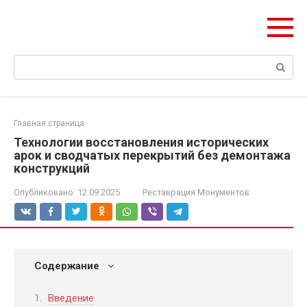
Перейти
olymp-clan.ru
к
Мы строим на века.
контенту
Поиск:
Главная страница
Технологии восстановления исторических
арок и сводчатых перекрытий без демонтажа
конструкций
Опубликовано:
12.09.2025
Реставрация Монументов
Содержание
Введение