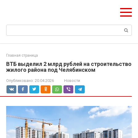
Перейти
olymp-clan.ru
к
Мы строим на века.
контенту
Поиск:
Главная страница
ВТБ выделил 2 млрд рублей на строительство
жилого района под Челябинском
Опубликовано:
20.04.2026
Новости