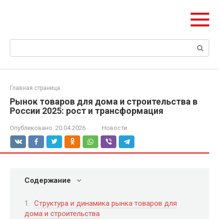
Перейти
olymp-clan.ru
к
Мы строим на века.
контенту
Поиск:
Главная страница
Рынок товаров для дома и строительства в
России 2025: рост и трансформация
Опубликовано:
20.04.2026
Новости
Содержание
Структура и динамика рынка товаров для
дома и строительства