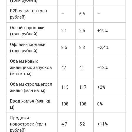
(трлн рублей)
B2B сегмент (трлн
–
6,5
–
рублей)
Онлайн-продажи
2,1
2,5
+19%
(трлн рублей)
Офлайн-продажи
8,5
8,3
–2,4%
(трлн рублей)
Объем новых
жилищных запусков
47
41
–12%
(млн кв. м)
Объем строящегося
115
117
+2%
жилья (млн кв. м)
Ввод жилья (млн кв.
108
108
0%
м)
Продажи
новостроек (трлн
4,7
5,2
+11%
рублей)