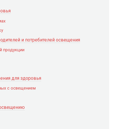
ровья
мах
ку
одителей и потребителей освещения
й продукции
ения для здоровья
нных с освещением
 освещению