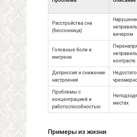
Проблема
Описание
Нарушение
Расстройства сна
неправиль
(бессонница)
вечером
Перенапря
Головные боли и
неправиль
мигрени
контрасте
Депрессия и снижение
Недостато
настроения
чрезмерно
Проблемы с
Неподходя
концентрацией и
местах
работоспособностью
Примеры из жизни