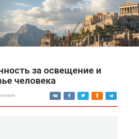
нность за освещение и
вье человека
роителя