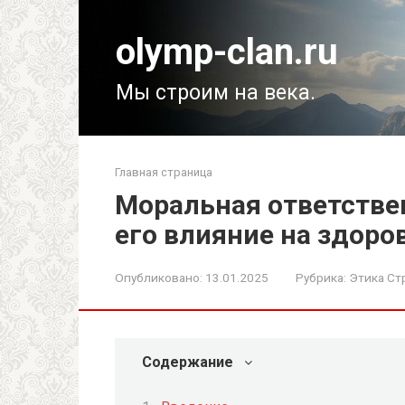
Перейти
к
olymp-clan.ru
контенту
Мы строим на века.
Главная страница
Моральная ответстве
его влияние на здоро
Опубликовано:
13.01.2025
Рубрика:
Этика Ст
Содержание