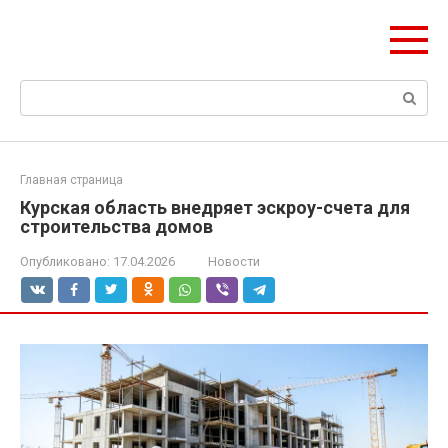
Перейти
olymp-clan.ru
к
Мы строим на века.
контенту
Поиск:
Главная страница
Курская область внедряет эскроу-счета для
строительства домов
Опубликовано:
17.04.2026
Новости