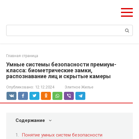
Перейти
olymp-clan.ru
к
Мы строим на века.
контенту
Поиск:
Главная страница
Умные системы безопасности премиум-
класса: биометрические замки,
распознавание лиц и скрытые камеры
Опубликовано:
12.12.2024
Элитное Жилье
Содержание
Понятие умных систем безопасности