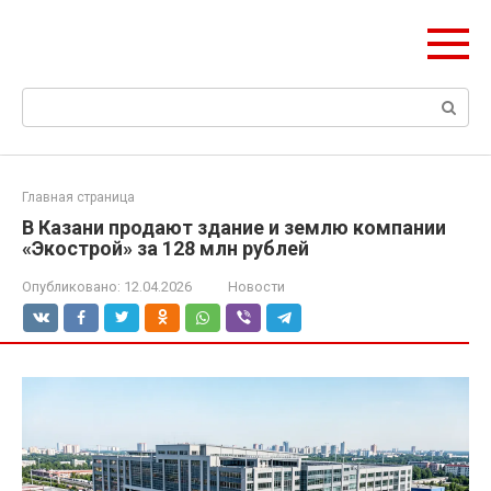
Перейти
olymp-clan.ru
к
Мы строим на века.
контенту
Поиск:
Главная страница
В Казани продают здание и землю компании
«Экострой» за 128 млн рублей
Опубликовано:
12.04.2026
Новости