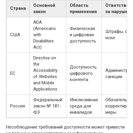
Основной
Область
Ответствен
Страна
закон
применения
за нарушен
ADA
(Americans
Физическая
Штрафы, суд
США
with
и цифровая
иски
Disabilities
доступность
Act)
Directive on
the
Доступность
Accessibility
Администрат
ЕС
цифрового
of Websites
санкции
контента
and Mobile
Applications
Федеральный
Инклюзивная
Обязательны
Россия
закон № 181-
среда для
корректиру
ФЗ
инвалидов
меры
Несоблюдение требований доступности может привести