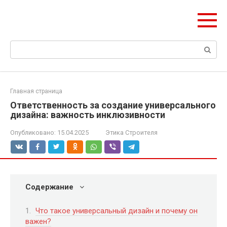
Перейти
olymp-clan.ru
к
Мы строим на века.
контенту
Поиск:
Главная страница
Ответственность за создание универсального
дизайна: важность инклюзивности
Опубликовано:
15.04.2025
Этика Строителя
Содержание
Что такое универсальный дизайн и почему он
важен?