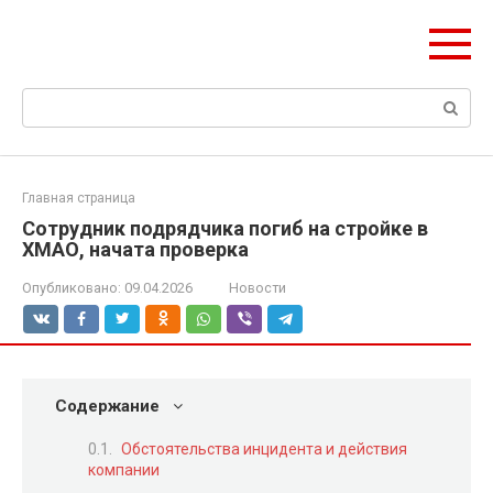
Перейти
olymp-clan.ru
к
Мы строим на века.
контенту
Поиск:
Главная страница
Сотрудник подрядчика погиб на стройке в
ХМАО, начата проверка
Опубликовано:
09.04.2026
Новости
Содержание
Обстоятельства инцидента и действия
компании