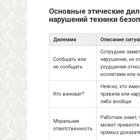
Основные этические ди
нарушений техники безо
Дилемма
Описание ситуа
Сотрудник заме
Сообщать или
нарушение, но о
не сообщать
ухудшения отно
коллегами или н
Неясно, кто име
Кто виноват?
правила или нар
либо вообще.
Работник знает,
Моральная
может привести 
ответственность
прямых доказате