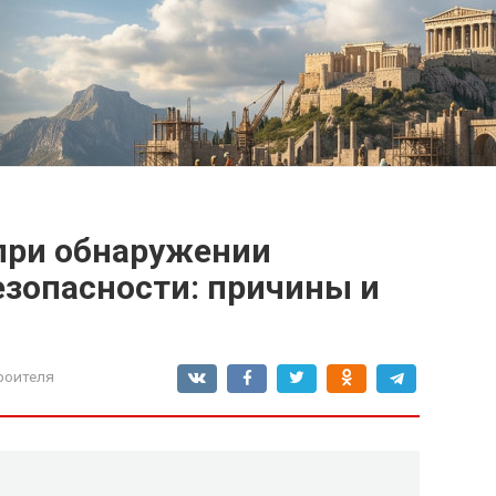
при обнаружении
езопасности: причины и
роителя