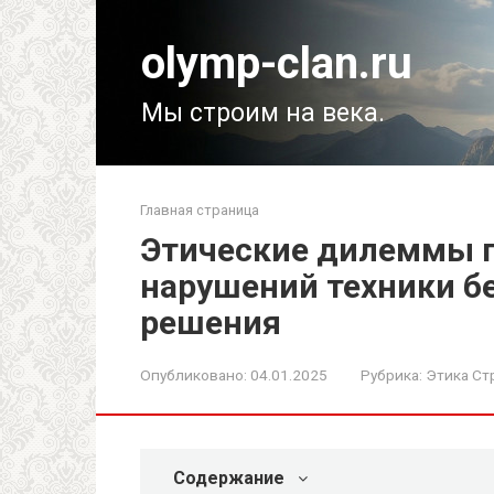
Перейти
к
olymp-clan.ru
контенту
Мы строим на века.
Главная страница
Этические дилеммы 
нарушений техники б
решения
Опубликовано:
04.01.2025
Рубрика:
Этика Ст
Содержание