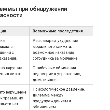
леммы при обнаружении
пасности
ции
Возможные последствия
тил
Риск аварии, ухудшение
пасается
морального климата,
шений с
возможное наказание
аказания.
сотрудника за молчание.
нно нарушил
Ошибочные обвинения,
ушил ли кто-
недоверие к управлению,
демотивация.
Психологическое давление,
 что нарушение
дилемма между
к травме, но
предупреждением и
льств нет.
обвинением.