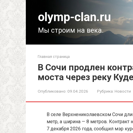
Перейти
к
olymp-clan.ru
контенту
Мы строим на века.
Главная страница
В Сочи продлен контр
моста через реку Куд
Опубликовано:
09.04.2026
Рубрика:
Новости
В селе Верхнениколаевском Сочи длин
метр, а ширина — 8 метров. Контракт
7 декабря 2026 года, сообщил мэр ку