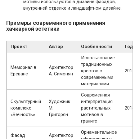
мотивы используются в дизайне фасадов,
внутренней отделке и ландшафтном дизайне.
Примеры современного применения
хачкарной эстетики
Проект
Автор
Особенности
Год
Использование
традиционных
Мемориал в
Архитектор
крестов с
2015
Ереване
А. Симонян
современными
материалами
Современная
Скульптурный
Художник
интерпретация
комплекс
М.
растительных
2018
«Вечность»
Григорян
мотивов в
граните
Орнаментальное
Фасад
Архитектор
оформление с