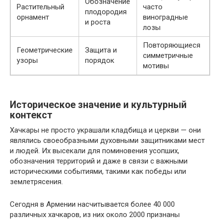
Обозначение
Растительный
часто
плодородия
орнамент
виноградные
и роста
лозы
Повторяющиеся
Геометрические
Защита и
симметричные
узоры
порядок
мотивы
Историческое значение и культурный
контекст
Хачкары не просто украшали кладбища и церкви — они
являлись своеобразными духовными защитниками мест
и людей. Их высекали для поминовения усопших,
обозначения территорий и даже в связи с важными
историческими событиями, такими как победы или
землетрясения.
Сегодня в Армении насчитывается более 40 000
различных хачкаров,‏ из них около 2000 признаны