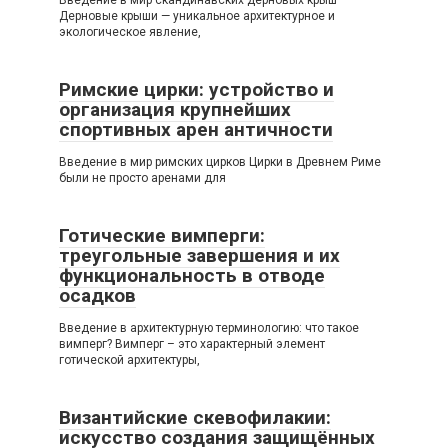
Введение в мир скандинавских дерновых крыш
Дерновые крыши — уникальное архитектурное и
экологическое явление,
Римские цирки: устройство и
организация крупнейших
спортивных арен античности
Введение в мир римских цирков Цирки в Древнем Риме
были не просто аренами для
Готические вимперги:
треугольные завершения и их
функциональность в отводе
осадков
Введение в архитектурную терминологию: что такое
вимперг? Вимперг – это характерный элемент
готической архитектуры,
Византийские скевофилакии:
искусство создания защищённых