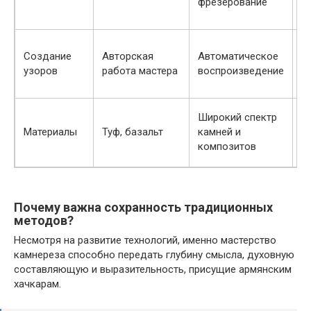
фрезерование
т
т
Т
Создание
Авторская
Автоматическое
у
узоров
работа мастера
воспроизведение
т
п
Т
Широкий спектр
н
Материалы
Туф, базальт
камней и
т
композитов
р
Почему важна сохранность традиционных
методов?
Несмотря на развитие технологий, именно мастерство
камнереза способно передать глубину смысла, духовную
составляющую и выразительность, присущие армянским
хачкарам.