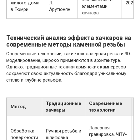
жилого дома
Л.
2020
элементами
в Гюмри
Арутюнян
хачкара
Технический анализ эффекта хачкаров на
современные методы каменной резьбы
Современные технологии, такие как лазерная резка и 3D-
моделирование, широко применяются в архитектуре.
Однако, традиционные техники армянских камнерезов
сохраняют свою актуальность благодаря уникальному
стилю и глубине рельефа.
Традиционные
Современные
Метод
С
хачкары
технологии
Т
Лазерная
у
Обработка
Ручная резьба и
гравировка, ЧПУ-
ф
поверхности
шлифовка