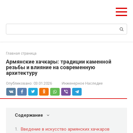
Перейти
olymp-clan.ru
к
Мы строим на века.
контенту
Поиск:
Главная страница
Армянские хачкары: традиции каменной
резьбы и влияние на современную
архитектуру
Опубликовано:
03.01.2026
Инженерное Наследие
Содержание
Введение в искусство армянских хачкаров