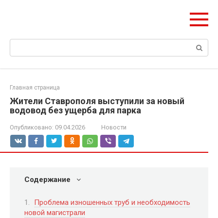
Перейти
olymp-clan.ru
к
Мы строим на века.
контенту
Поиск:
Главная страница
Жители Ставрополя выступили за новый
водовод без ущерба для парка
Опубликовано:
09.04.2026
Новости
Содержание
Проблема изношенных труб и необходимость
новой магистрали