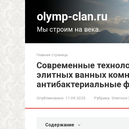
Перейти
к
olymp-clan.ru
контенту
Мы строим на века.
Главная страница
Современные техноло
элитных ванных комн
антибактериальные ф
Опубликовано:
11.09.2025
Рубрика:
Элитное
Содержание