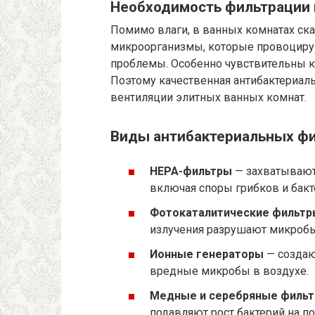
Необходимость фильтрации 
Помимо влаги, в ванных комнатах ск
микроорганизмы, которые провоциру
проблемы. Особенно чувствительны к
Поэтому качественная антибактериаль
вентиляции элитных ванных комнат.
Виды антибактериальных ф
HEPA-фильтры
— захватывают 
включая споры грибков и бакт
Фотокаталитические фильтр
излучения разрушают микробы
Ионные генераторы
— создаю
вредные микробы в воздухе.
Медные и серебряные филь
подавляют рост бактерий на п