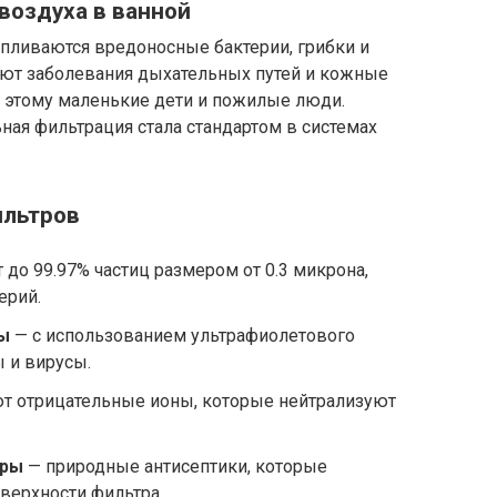
воздуха в ванной
апливаются вредоносные бактерии, грибки и
ют заболевания дыхательных путей и кожные
 этому маленькие дети и пожилые люди.
ная фильтрация стала стандартом в системах
ильтров
до 99.97% частиц размером от 0.3 микрона,
ерий.
ы
— с использованием ультрафиолетового
 и вирусы.
т отрицательные ионы, которые нейтрализуют
тры
— природные антисептики, которые
оверхности фильтра.