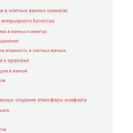
на в элитных ванных комнатах
 интерьерного богатства
ма в ванных комнатах
удаления
 на влажность в элитных ванных
а о здоровье
уха в ванной
ров
ванных: создание атмосферы комфорта
мнате
тов